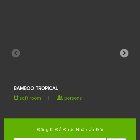
BAMBOO TROPICAL
sqft room
|
persons
Đăng Kí Để Được Nhận Ưu Đãi